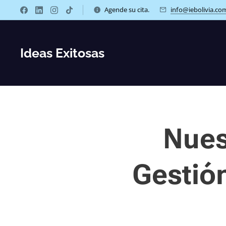
Agende su cita.
info@iebolivia.co
Ideas Exitosas
Nues
Gestió