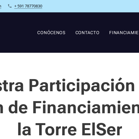
m
+ 591 78770830
CONÓCENOS
CONTACTO
FINANCIAMI
tra Participación 
n de Financiamien
la Torre ElSer